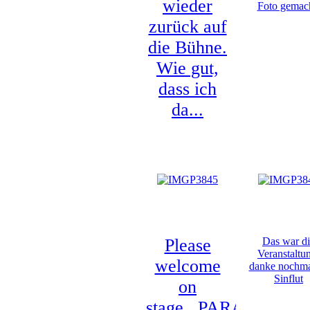
wieder
Foto gemac
zurück auf
die Bühne.
Wie gut,
dass ich
da...
Please
Das war d
Veranstaltu
welcome
danke nochma
Sinflut
on
stage...PARANOOO